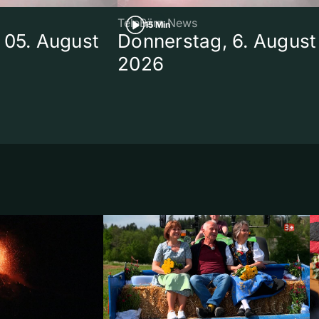
TeleBärn News
15 Min
 05. August
Donnerstag, 6. August
2026