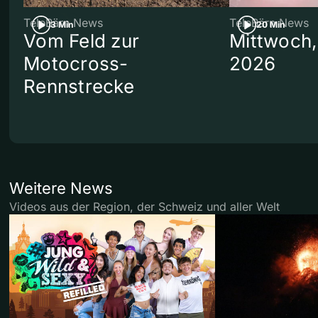
TeleBärn News
TeleBärn News
3 Min
20 Min
Vom Feld zur
Mittwoch,
Motocross-
2026
Rennstrecke
Weitere News
Videos aus der Region, der Schweiz und aller Welt