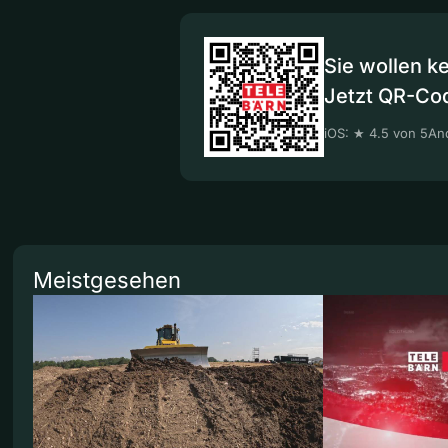
Sie wollen k
Jetzt QR-Co
iOS: ★ 4.5 von 5
And
Meistgesehen