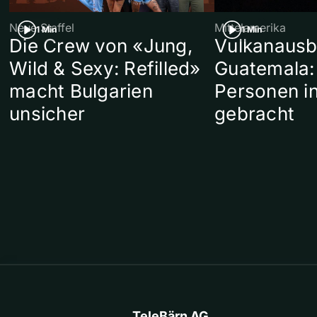
Neue Staffel
Mittelamerika
1 Min
1 Min
Die Crew von «Jung,
Vulkanausb
Wild & Sexy: Refilled»
Guatemala:
macht Bulgarien
Personen in
unsicher
gebracht
TeleBärn AG