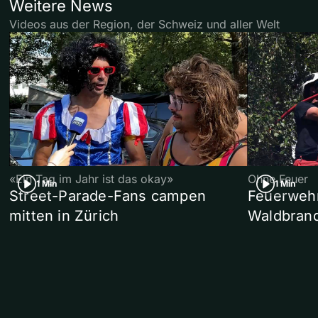
Weitere News
Videos aus der Region, der Schweiz und aller Welt
«Ein Tag im Jahr ist das okay»
Ohne Feuer
1 Min
1 Min
Street-Parade-Fans campen
Feuerwehr 
mitten in Zürich
Waldbrand