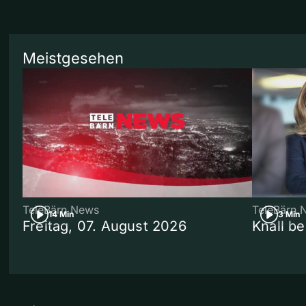
Meistgesehen
TeleBärn News
TeleBärn 
14 Min
3 Min
Freitag, 07. August 2026
Knall b