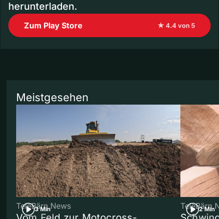
herunterladen.
Zum Play Store
★ 4.4 von 5
Meistgesehen
TeleBärn News
TeleBärn 
3 Min
2 Min
Vom Feld zur Motocross-
Schwing