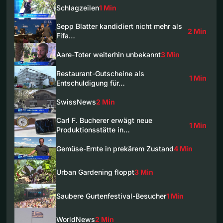
Schlagzeilen
1 Min
Sepp Blatter kandidiert nicht mehr als
2 Min
Fifa…
Aare-Toter weiterhin unbekannt
3 Min
Restaurant-Gutscheine als
1 Min
Entschuldigung für…
SwissNews
2 Min
Carl F. Bucherer erwägt neue
1 Min
Produktionsstätte in…
Gemüse-Ernte in prekärem Zustand
4 Min
Urban Gardening floppt
3 Min
Saubere Gurtenfestival-Besucher
1 Min
WorldNews
2 Min