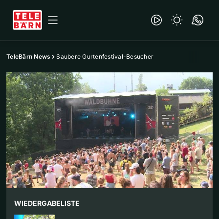
TeleBärn News
Saubere Gurtenfestival-Besucher
WIEDERGABELISTE