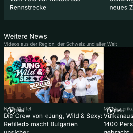
Rennstrecke
neues 
Weitere News
Videos aus der Region, der Schweiz und aller Welt
Neue Staffel
Mittelamerik
1 Min
1 Min
Die Crew von «Jung, Wild & Sexy:
Vulkanaus
Refilled» macht Bulgarien
1400 Pers
unsicher
gebracht