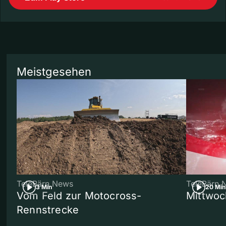
Meistgesehen
TeleBärn News
TeleBärn 
3 Min
20 Min
Vom Feld zur Motocross-
Mittwoc
Rennstrecke