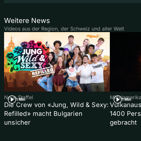
Weitere News
Videos aus der Region, der Schweiz und aller Welt
Neue Staffel
Mittelamerik
1 Min
1 Min
Die Crew von «Jung, Wild & Sexy:
Vulkanaus
Refilled» macht Bulgarien
1400 Pers
unsicher
gebracht