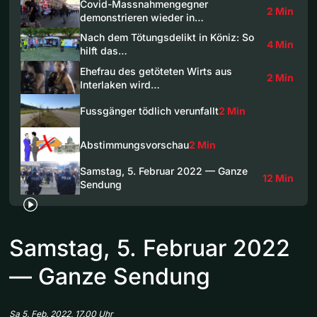
Covid-Massnahmengegner
2 Min
demonstrieren wieder in…
Nach dem Tötungsdelikt in Köniz: So
4 Min
hilft das…
Ehefrau des getöteten Wirts aus
2 Min
Interlaken wird…
Fussgänger tödlich verunfallt
2 Min
Abstimmungsvorschau
2 Min
Samstag, 5. Februar 2022 — Ganze
12 Min
Sendung
Samstag, 5. Februar 2022
— Ganze Sendung
Sa 5. Feb. 2022, 17.00 Uhr