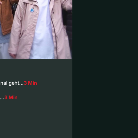
onal geht…
3 Min
n…
3 Min