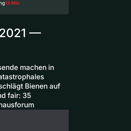
ng
13 Min
 2021 —
sende machen in
Katastrophales
schlägt Bienen auf
d fair: 35
nhausforum