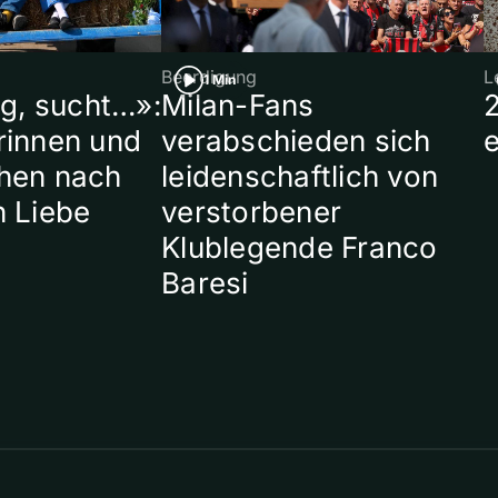
Beerdigung
L
1 Min
ig, sucht…»:
Milan-Fans
rinnen und
verabschieden sich
hen nach
leidenschaftlich von
n Liebe
verstorbener
Klublegende Franco
Baresi