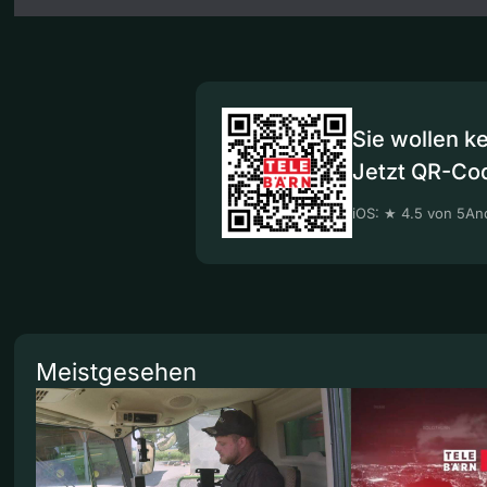
Sie wollen k
Jetzt QR-Co
iOS: ★ 4.5 von 5
And
Meistgesehen