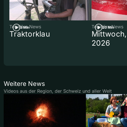
TeleBärn News
TeleBärn News
3 Min
20 Min
Traktorklau
Mittwoch,
2026
Weitere News
Videos aus der Region, der Schweiz und aller Welt