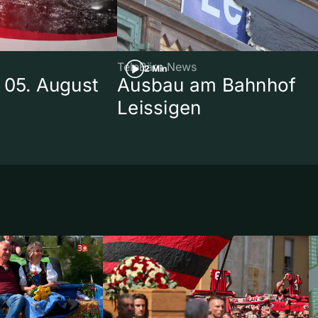
TeleBärn News
2 Min
 05. August
Ausbau am Bahnhof
Leissigen