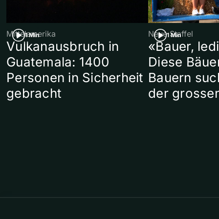
Mittelamerika
Neue Staffel
1 Min
1 Min
Vulkanausbruch in
«Bauer, led
Guatemala: 1400
Diese Bäue
Personen in Sicherheit
Bauern suc
gebracht
der grosse