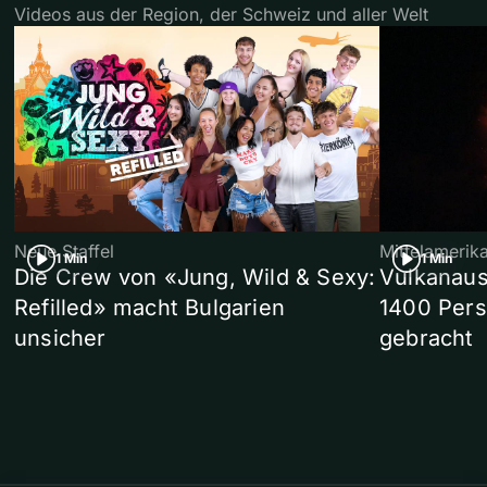
Videos aus der Region, der Schweiz und aller Welt
Neue Staffel
Mittelamerik
1 Min
1 Min
Die Crew von «Jung, Wild & Sexy:
Vulkanaus
Refilled» macht Bulgarien
1400 Pers
unsicher
gebracht