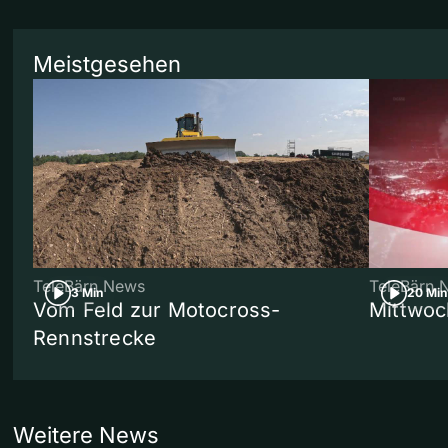
Meistgesehen
TeleBärn News
TeleBärn 
3 Min
20 Min
Vom Feld zur Motocross-
Mittwoc
Rennstrecke
Weitere News