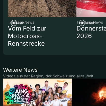
TeleBärn News
TeleBärn News
3 Min
15 Min
Vom Feld zur
Donnersta
Motocross-
2026
Rennstrecke
Weitere News
Videos aus der Region, der Schweiz und aller Welt