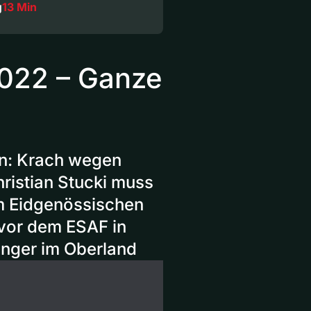
g
13 Min
2022 – Ganze
en: Krach wegen
ristian Stucki muss
m Eidgenössischen
vor dem ESAF in
winger im Oberland