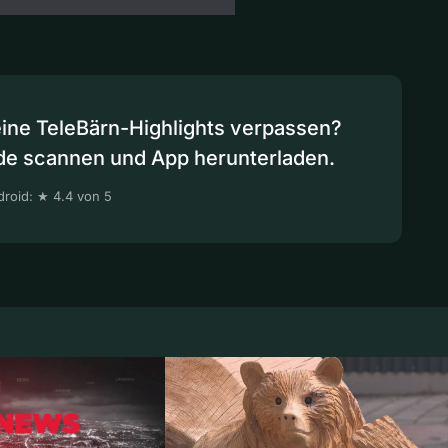
eine TeleBärn-Highlights verpassen?
de scannen und App herunterladen.
roid: ★ 4.4 von 5