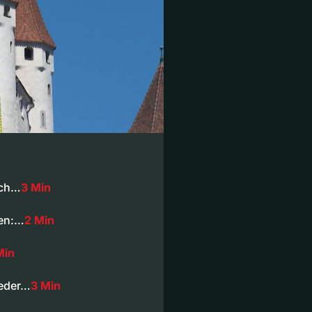
ach…
3 Min
ben:…
2 Min
Min
ieder…
3 Min