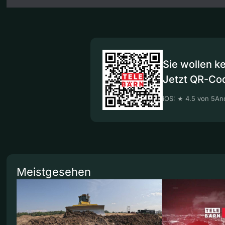
Sie wollen k
Jetzt QR-Co
iOS: ★ 4.5 von 5
And
Meistgesehen