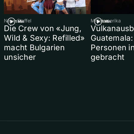
Neue Staffel
Mittelamerika
1 Min
1 Min
Die Crew von «Jung,
Vulkanausb
Wild & Sexy: Refilled»
Guatemala:
macht Bulgarien
Personen in
unsicher
gebracht