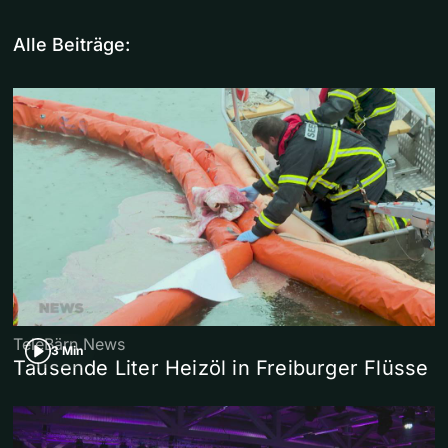
Alle Beiträge:
TeleBärn News
3 Min
Tausende Liter Heizöl in Freiburger Flüsse