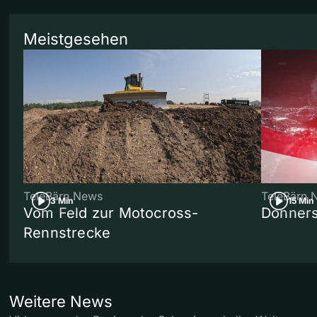
Meistgesehen
TeleBärn News
TeleBärn 
3 Min
15 Min
Vom Feld zur Motocross-
Donners
Rennstrecke
Weitere News