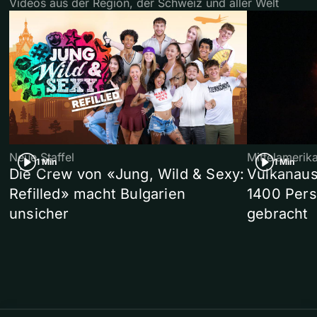
Videos aus der Region, der Schweiz und aller Welt
Neue Staffel
Mittelamerik
1 Min
1 Min
Die Crew von «Jung, Wild & Sexy:
Vulkanaus
Refilled» macht Bulgarien
1400 Pers
unsicher
gebracht