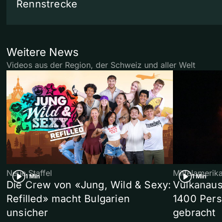
Rennstrecke
Weitere News
Videos aus der Region, der Schweiz und aller Welt
Neue Staffel
Mittelamerik
1 Min
1 Min
Die Crew von «Jung, Wild & Sexy:
Vulkanaus
Refilled» macht Bulgarien
1400 Pers
unsicher
gebracht