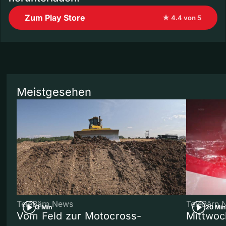
Zum Play Store
★ 4.4 von 5
Meistgesehen
TeleBärn News
TeleBärn 
3 Min
20 Min
Vom Feld zur Motocross-
Mittwoc