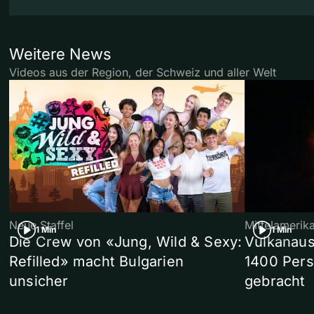
Weitere News
Videos aus der Region, der Schweiz und aller Welt
Neue Staffel
Mittelamerik
1 Min
1 Min
Die Crew von «Jung, Wild & Sexy:
Vulkanaus
Refilled» macht Bulgarien
1400 Pers
unsicher
gebracht