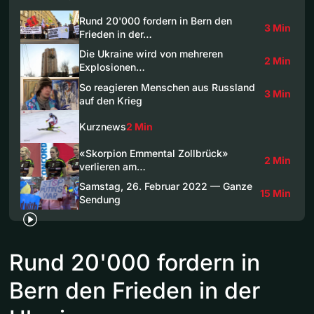
Rund 20'000 fordern in Bern den
3 Min
Frieden in der…
Die Ukraine wird von mehreren
2 Min
Explosionen…
So reagieren Menschen aus Russland
3 Min
auf den Krieg
Kurznews
2 Min
«Skorpion Emmental Zollbrück»
2 Min
verlieren am…
Samstag, 26. Februar 2022 — Ganze
15 Min
Sendung
Rund 20'000 fordern in
Bern den Frieden in der