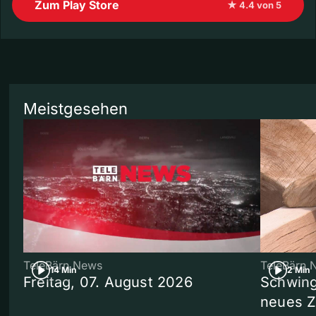
Zum Play Store
★ 4.4 von 5
Meistgesehen
TeleBärn News
TeleBärn 
14 Min
2 Min
Freitag, 07. August 2026
Schwing
neues 