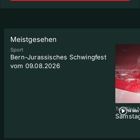
Meistgesehen
Sport
Bern-Jurassisches Schwingfest
vom 09.08.2026
TeleBärn 
14 Min
Samstag