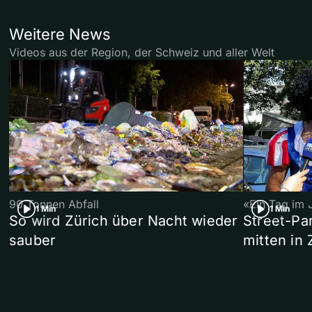
Weitere News
Videos aus der Region, der Schweiz und aller Welt
90 Tonnen Abfall
«Ein Tag im 
1 Min
1 Min
So wird Zürich über Nacht wieder
Street-P
sauber
mitten in 