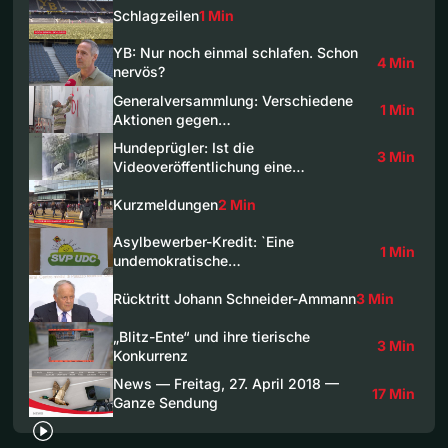
Schlagzeilen
1 Min
YB: Nur noch einmal schlafen. Schon
4 Min
nervös?
Generalversammlung: Verschiedene
1 Min
Aktionen gegen…
Hundeprügler: Ist die
3 Min
Videoveröffentlichung eine…
Kurzmeldungen
2 Min
Asylbewerber-Kredit: `Eine
1 Min
undemokratische…
Rücktritt Johann Schneider-Ammann
3 Min
„Blitz-Ente“ und ihre tierische
3 Min
Konkurrenz
News — Freitag, 27. April 2018 —
17 Min
Ganze Sendung