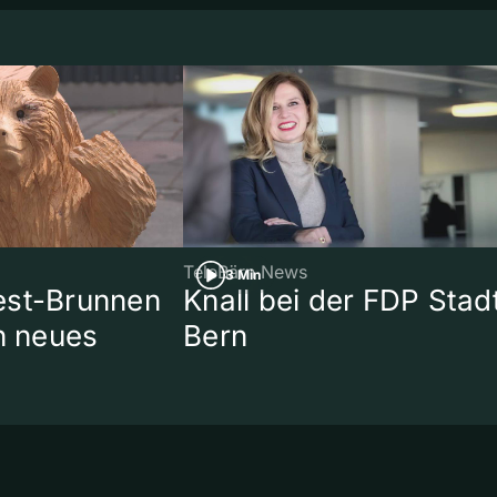
TeleBärn News
3 Min
est-Brunnen
Knall bei der FDP Stad
in neues
Bern