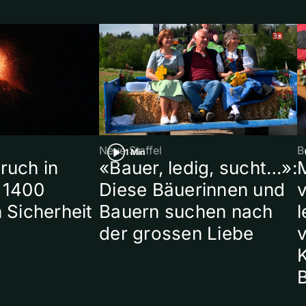
Neue Staffel
B
1 Min
ruch in
«Bauer, ledig, sucht…»:
 1400
Diese Bäuerinnen und
 Sicherheit
Bauern suchen nach
l
der grossen Liebe