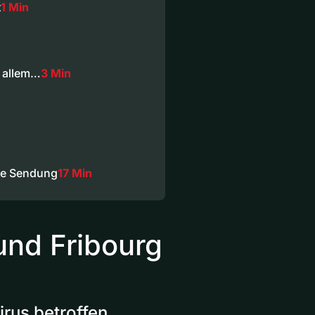
t
1 Min
r allem…
3 Min
ze Sendung
17 Min
und Fribourg
rus betroffen.