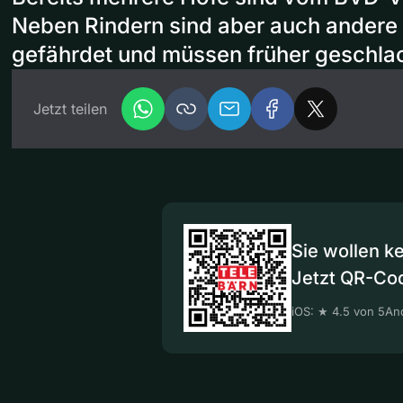
Neben Rindern sind aber auch andere
gefährdet und müssen früher geschla
Jetzt teilen
Sie wollen k
Jetzt QR-Co
iOS: ★ 4.5 von 5
And