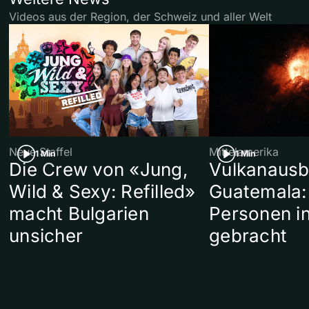
Videos aus der Region, der Schweiz und aller Welt
Neue Staffel
Mittelamerika
1 Min
1 Min
Die Crew von «Jung,
Vulkanausb
Wild & Sexy: Refilled»
Guatemala:
macht Bulgarien
Personen in
unsicher
gebracht