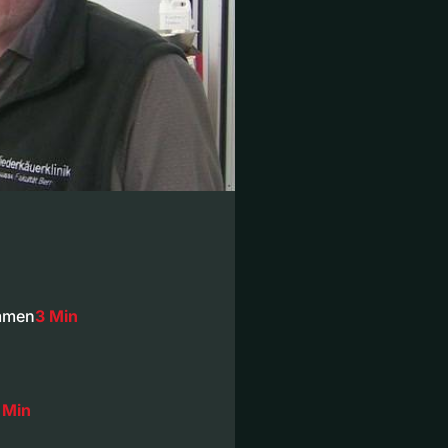
ommen
3 Min
 Min