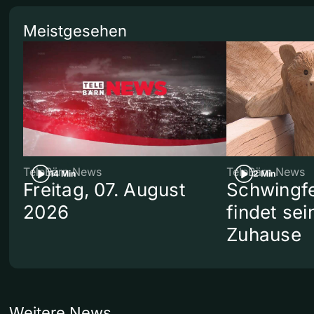
Meistgesehen
TeleBärn News
TeleBärn News
14 Min
2 Min
Freitag, 07. August
Schwingf
2026
findet se
Zuhause
Weitere News