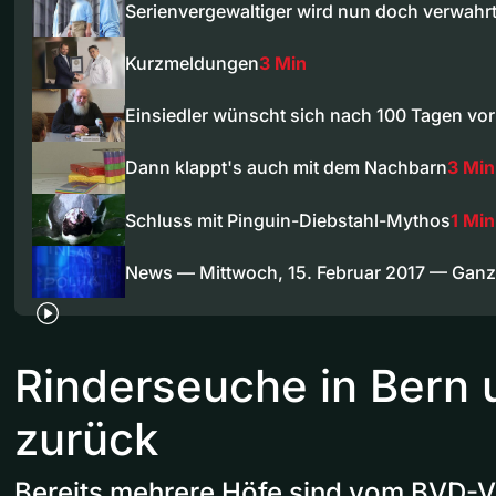
Serienvergewaltiger wird nun doch verwahr
Kurzmeldungen
3 Min
Einsiedler wünscht sich nach 100 Tagen vo
Dann klappt's auch mit dem Nachbarn
3 Min
Schluss mit Pinguin-Diebstahl-Mythos
1 Min
News — Mittwoch, 15. Februar 2017 — Gan
Rinderseuche in Bern 
zurück
Bereits mehrere Höfe sind vom BVD-Vi