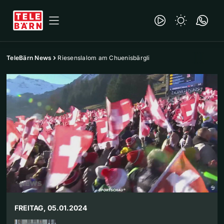
TeleBärn News
Riesenslalom am Chuenisbärgli
FREITAG, 05.01.2024