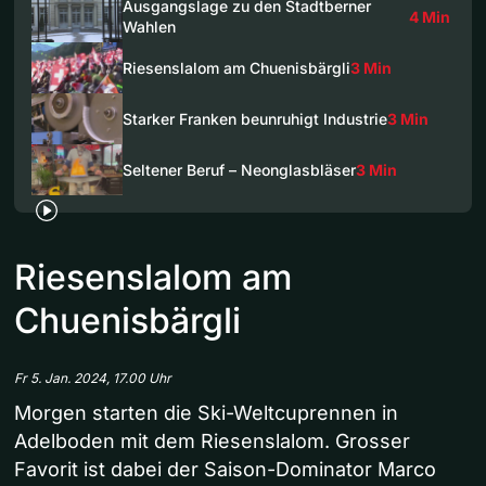
Ausgangslage zu den Stadtberner
4 Min
Wahlen
Riesenslalom am Chuenisbärgli
3 Min
Starker Franken beunruhigt Industrie
3 Min
Seltener Beruf – Neonglasbläser
3 Min
Riesenslalom am
Chuenisbärgli
Fr 5. Jan. 2024, 17.00 Uhr
Morgen starten die Ski-Weltcuprennen in
Adelboden mit dem Riesenslalom. Grosser
Favorit ist dabei der Saison-Dominator Marco