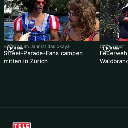
«Ein Tag im Jahr ist das okay»
Ohne Feuer
1 Min
1 Min
Street-Parade-Fans campen
Feuerwehr 
mitten in Zürich
Waldbrand