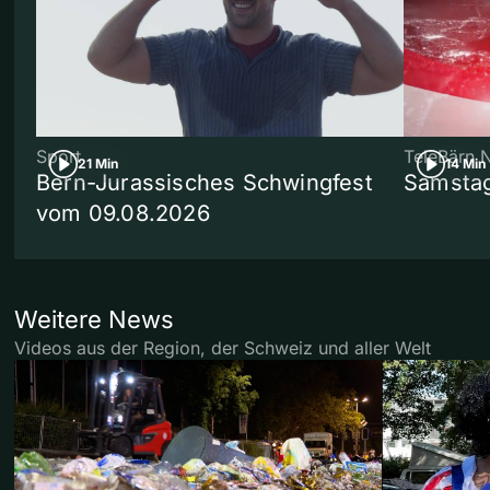
Sport
TeleBärn 
21 Min
14 Min
Bern-Jurassisches Schwingfest
Samstag
vom 09.08.2026
Weitere News
Videos aus der Region, der Schweiz und aller Welt