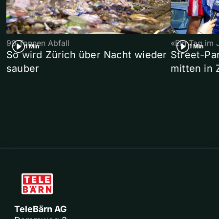
90 Tonnen Abfall
«Ein Tag im 
1 Min
1 Min
So wird Zürich über Nacht wieder
Street-P
sauber
mitten in 
TeleBärn AG