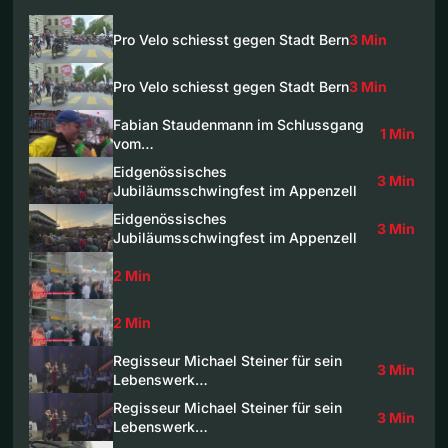
Pro Velo schiesst gegen Stadt Bern
3 Min
Pro Velo schiesst gegen Stadt Bern
3 Min
Fabian Staudenmann im Schlussgang
1 Min
vom…
Eidgenössisches
3 Min
Jubiläumsschwingfest im Appenzell
Eidgenössisches
3 Min
Jubiläumsschwingfest im Appenzell
2 Min
2 Min
Regisseur Michael Steiner für sein
3 Min
Lebenswerk…
Regisseur Michael Steiner für sein
3 Min
Lebenswerk…