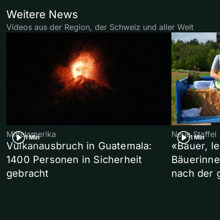
Weitere News
Videos aus der Region, der Schweiz und aller Welt
Mittelamerika
Neue Staffel
1 Min
1 Min
Vulkanausbruch in Guatemala:
«Bauer, l
1400 Personen in Sicherheit
Bäuerinne
gebracht
nach der 