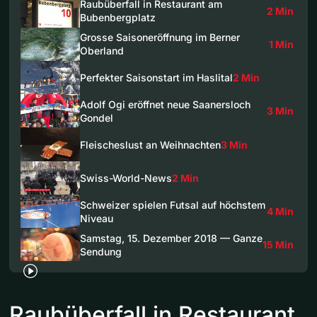
Raubüberfall in Restaurant am
2 Min
Bubenbergplatz
Grosse Saisoneröffnung im Berner
1 Min
Oberland
Perfekter Saisonstart im Haslital
2 Min
Adolf Ogi eröffnet neue Saanersloch
3 Min
Gondel
Fleischeslust an Weihnachten
3 Min
Swiss-World-News
2 Min
Schweizer spielen Futsal auf höchstem
4 Min
Niveau
Samstag, 15. Dezember 2018 — Ganze
15 Min
Sendung
Raubüberfall in Restaurant