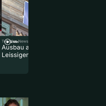
TeleBärn News
TeleBärn News
2 Min
2 Min
Ausbau am Bahnhof
Kurznews
Leissigen