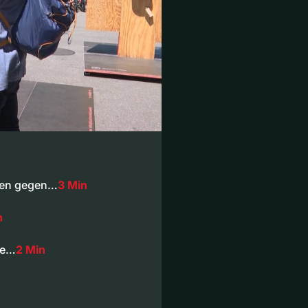
ren gegen…
3 Min
n
te…
2 Min