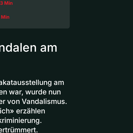
3 Min
 Min
andalen am
akatausstellung am
en war, wurde nun
er von Vandalismus.
ich» erzählen
kriminierung.
ertrümmert.