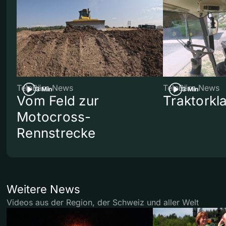
TeleBärn News
TeleBärn News
3 Min
3 Min
Vom Feld zur
Traktorkl
Motocross-
Rennstrecke
Weitere News
Videos aus der Region, der Schweiz und aller Welt