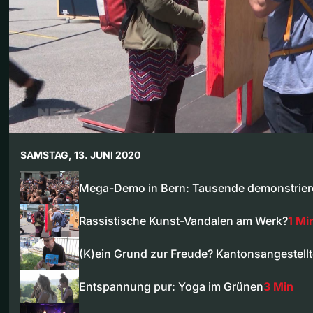
SAMSTAG, 13. JUNI 2020
Mega-Demo in Bern: Tausende demonstrie
Rassistische Kunst-Vandalen am Werk?
1 Mi
(K)ein Grund zur Freude? Kantonsangestell
Entspannung pur: Yoga im Grünen
3 Min