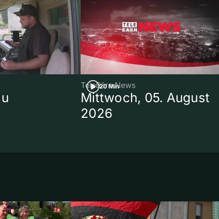
TeleBärn News
20 Min
au
Mittwoch, 05. August
2026