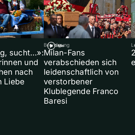
Beerdigung
L
1 Min
ig, sucht…»:
Milan-Fans
rinnen und
verabschieden sich
hen nach
leidenschaftlich von
n Liebe
verstorbener
Klublegende Franco
Baresi