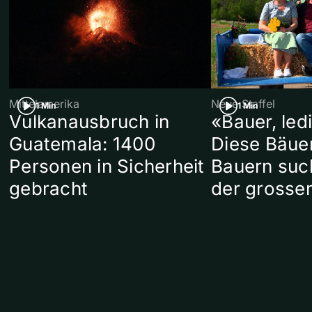
Mittelamerika
Neue Staffel
1 Min
1 Min
Vulkanausbruch in
«Bauer, led
Guatemala: 1400
Diese Bäue
Personen in Sicherheit
Bauern suc
gebracht
der grosse