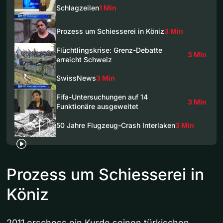
Schlagzeilen
1 Min
Prozess um Schiesserei in Köniz
3 Min
Flüchtlingskrise: Grenz-Debatte
3 Min
erreicht Schweiz
SwissNews
3 Min
Fifa-Untersuchungen auf 14
3 Min
Funktionäre ausgeweitet
50 Jahre Flugzeug-Crash Interlaken
3 Min
Prozess um Schiesserei in
Köniz
2011 erschoss ein Kurde seinen türkischen