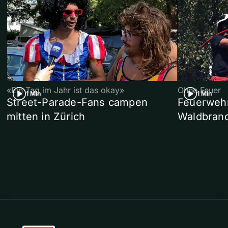
«Ein Tag im Jahr ist das okay»
Ohne Feuer
1 Min
1 Min
Street-Parade-Fans campen
Feuerwehr 
mitten in Zürich
Waldbrand