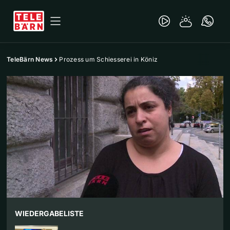
TeleBärn News
Prozess um Schiesserei in Köniz
WIEDERGABELISTE