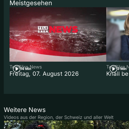
Meistgesehen
TeleBärn News
TeleBärn 
14 Min
3 Min
Freitag, 07. August 2026
Knall b
Weitere News
Videos aus der Region, der Schweiz und aller Welt