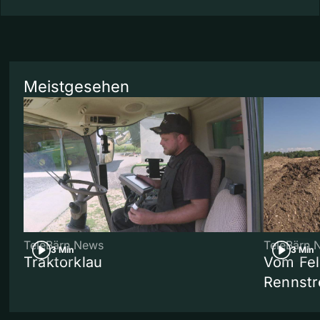
Meistgesehen
TeleBärn News
TeleBärn 
3 Min
3 Min
Traktorklau
Vom Fel
Rennstr