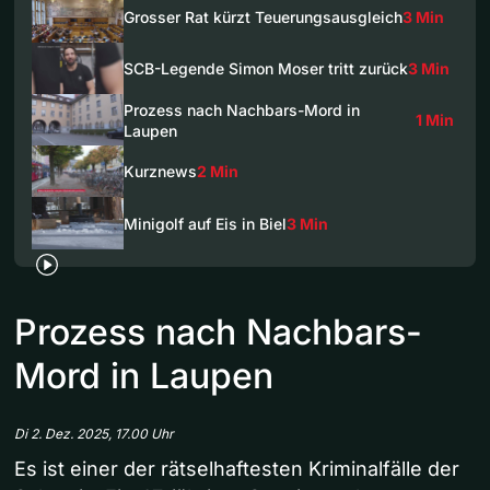
Grosser Rat kürzt Teuerungsausgleich
3 Min
SCB-Legende Simon Moser tritt zurück
3 Min
Prozess nach Nachbars-Mord in
1 Min
Laupen
Kurznews
2 Min
Minigolf auf Eis in Biel
3 Min
Prozess nach Nachbars-
Mord in Laupen
Di 2. Dez. 2025, 17.00 Uhr
Es ist einer der rätselhaftesten Kriminalfälle der