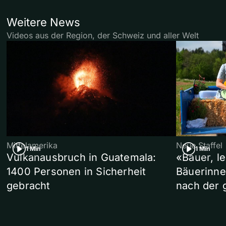
Weitere News
Videos aus der Region, der Schweiz und aller Welt
Mittelamerika
Neue Staffel
1 Min
1 Min
Vulkanausbruch in Guatemala:
«Bauer, l
1400 Personen in Sicherheit
Bäuerinne
gebracht
nach der 