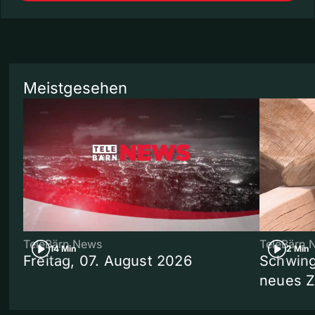
Meistgesehen
TeleBärn News
TeleBärn 
14 Min
2 Min
Freitag, 07. August 2026
Schwing
neues 