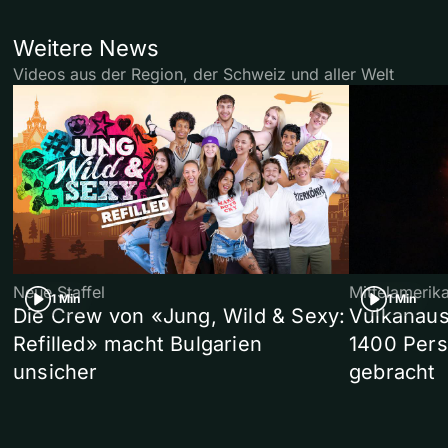
Weitere News
Videos aus der Region, der Schweiz und aller Welt
Neue Staffel
Mittelamerik
1 Min
1 Min
Die Crew von «Jung, Wild & Sexy:
Vulkanaus
Refilled» macht Bulgarien
1400 Pers
unsicher
gebracht