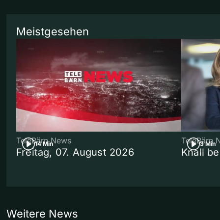
Meistgesehen
TeleBärn News
TeleBärn 
14 Min
3 Min
Freitag, 07. August 2026
Knall b
Weitere News