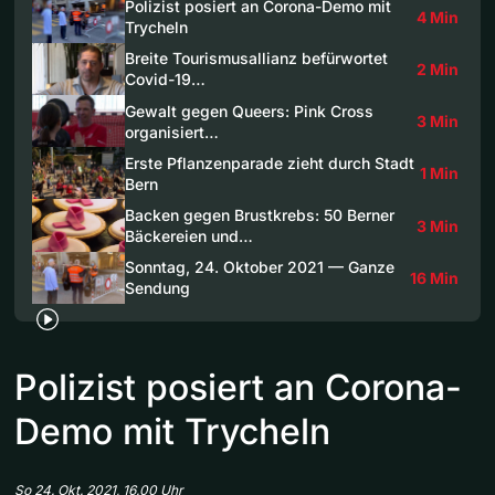
Polizist posiert an Corona-Demo mit
4 Min
Trycheln
Breite Tourismusallianz befürwortet
2 Min
Covid-19…
Gewalt gegen Queers: Pink Cross
3 Min
organisiert…
Erste Pflanzenparade zieht durch Stadt
1 Min
Bern
Backen gegen Brustkrebs: 50 Berner
3 Min
Bäckereien und…
Sonntag, 24. Oktober 2021 — Ganze
16 Min
Sendung
Polizist posiert an Corona-
Demo mit Trycheln
So 24. Okt. 2021, 16.00 Uhr