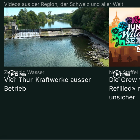
Videos aus der Region, der Schweiz und aller Welt
Zu wenig Wasser
Neue Staffel
2 Min
1 Min
Vier Thur-Kraftwerke ausser
Die Crew 
Betrieb
Refilled»
unsicher