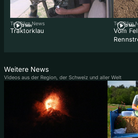
TeleBärn News
TeleBärn 
3 Min
3 Min
Traktorklau
Vom Fel
Rennstr
Weitere News
Videos aus der Region, der Schweiz und aller Welt