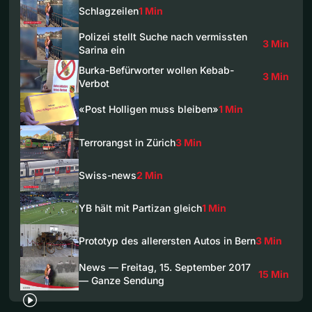
Schlagzeilen
1 Min
Polizei stellt Suche nach vermissten
3 Min
Sarina ein
Burka-Befürworter wollen Kebab-
3 Min
Verbot
«Post Holligen muss bleiben»
1 Min
Terrorangst in Zürich
3 Min
Swiss-news
2 Min
YB hält mit Partizan gleich
1 Min
Prototyp des allerersten Autos in Bern
3 Min
News — Freitag, 15. September 2017
15 Min
— Ganze Sendung