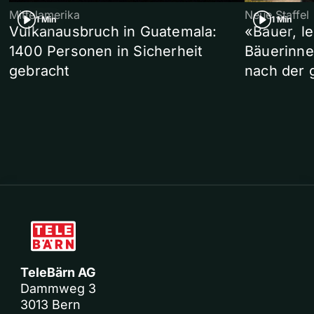
Mittelamerika
Neue Staffel
1 Min
1 Min
Vulkanausbruch in Guatemala:
«Bauer, l
1400 Personen in Sicherheit
Bäuerinne
gebracht
nach der 
TeleBärn AG
Dammweg 3
3013 Bern