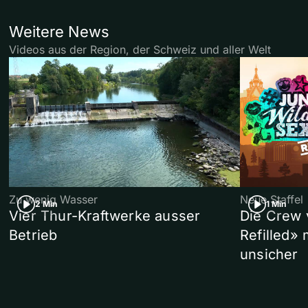
Weitere News
Videos aus der Region, der Schweiz und aller Welt
Zu wenig Wasser
Neue Staffel
2 Min
1 Min
Vier Thur-Kraftwerke ausser
Die Crew 
Betrieb
Refilled»
unsicher