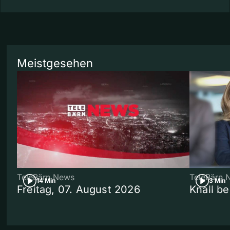
Meistgesehen
TeleBärn News
TeleBärn 
14 Min
3 Min
Freitag, 07. August 2026
Knall b