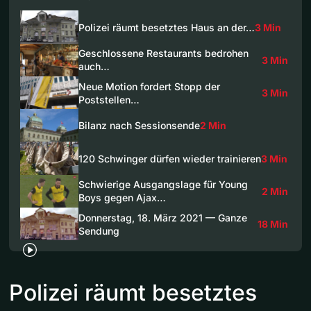
Polizei räumt besetztes Haus an der…
3 Min
Geschlossene Restaurants bedrohen
3 Min
auch…
Neue Motion fordert Stopp der
3 Min
Poststellen…
Bilanz nach Sessionsende
2 Min
120 Schwinger dürfen wieder trainieren
3 Min
Schwierige Ausgangslage für Young
2 Min
Boys gegen Ajax…
Donnerstag, 18. März 2021 — Ganze
18 Min
Sendung
Polizei räumt besetztes