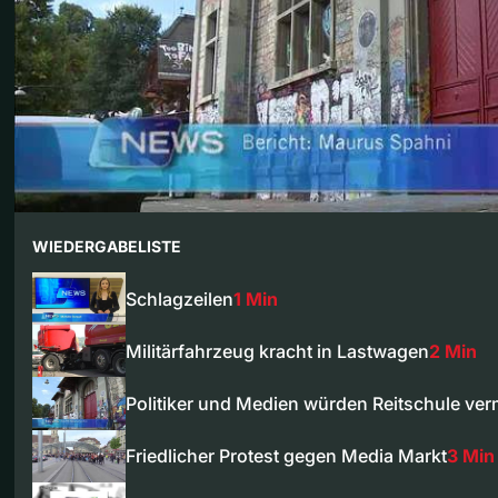
WIEDERGABELISTE
Schlagzeilen
1 Min
Militärfahrzeug kracht in Lastwagen
2 Min
Politiker und Medien würden Reitschule ve
Friedlicher Protest gegen Media Markt
3 Min