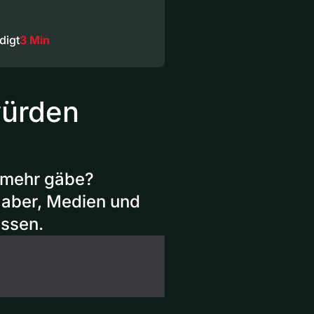
digt
3 Min
ürden
t mehr gäbe?
t aber, Medien und
issen.