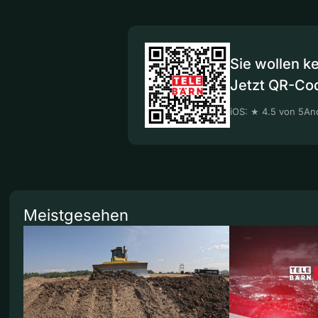
Sie wollen k
Jetzt QR-Co
iOS: ★ 4.5 von 5
And
Meistgesehen