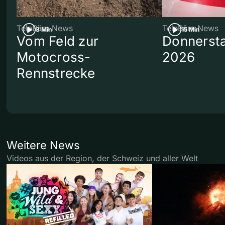
TeleBärn News
TeleBärn News
3 Min
15 Min
Vom Feld zur
Donnersta
Motocross-
2026
Rennstrecke
Weitere News
Videos aus der Region, der Schweiz und aller Welt