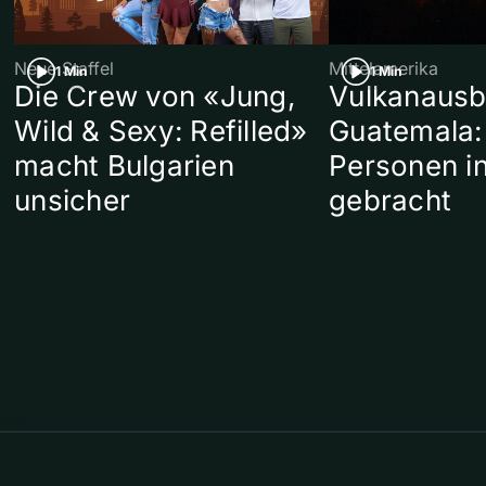
Neue Staffel
Mittelamerika
1 Min
1 Min
Die Crew von «Jung,
Vulkanausb
Wild & Sexy: Refilled»
Guatemala:
macht Bulgarien
Personen in
unsicher
gebracht