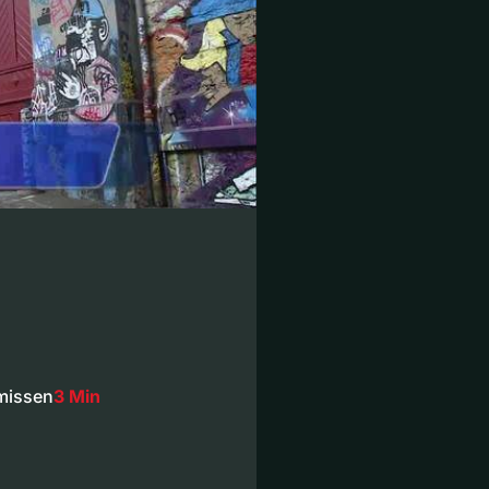
rmissen
3 Min