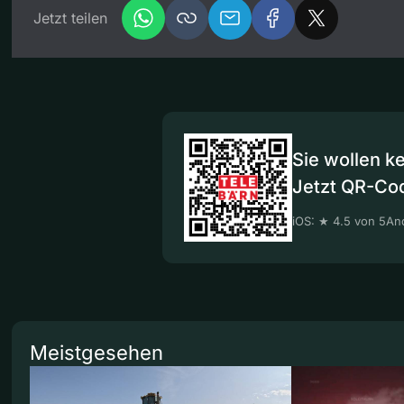
Jetzt teilen
Sie wollen k
Jetzt QR-Co
iOS: ★ 4.5 von 5
And
Meistgesehen