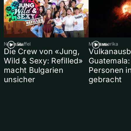
Neue Staffel
Mittelamerika
1 Min
1 Min
Die Crew von «Jung,
Vulkanausb
Wild & Sexy: Refilled»
Guatemala:
macht Bulgarien
Personen in
unsicher
gebracht