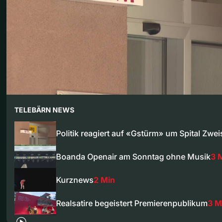
TELEBÄRN NEWS
Politik reagiert auf «Gstürm» um Spital Zw
Boanda Openair am Sonntag ohne Musik
3 
Kurznews
2 Min
Realsatire begeistert Premierenpublikum
3 M