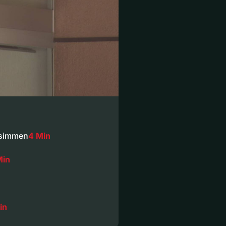
eisimmen
4 Min
Min
in