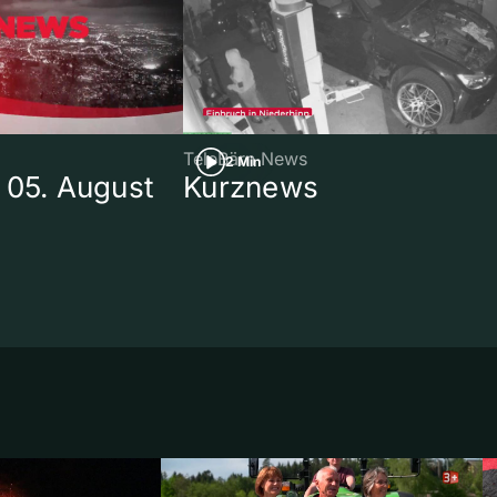
TeleBärn News
2 Min
 05. August
Kurznews