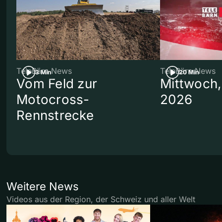
TeleBärn News
TeleBärn News
3 Min
20 Min
Vom Feld zur
Mittwoch,
Motocross-
2026
Rennstrecke
Weitere News
Videos aus der Region, der Schweiz und aller Welt