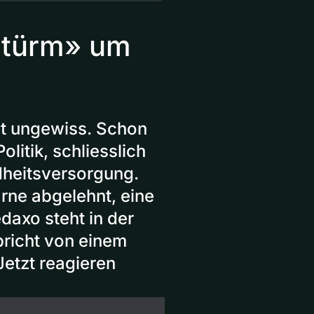
Gstürm» um
st ungewiss. Schon
olitik, schliesslich
dheitsversorgung.
rne abgelehnt, eine
axo steht in der
spricht von einem
Jetzt reagieren