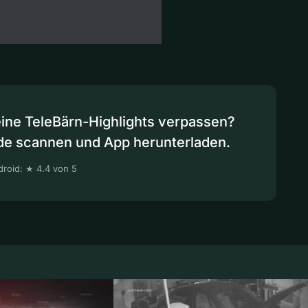
eine TeleBärn-Highlights verpassen?
de scannen und App herunterladen.
roid: ★ 4.4 von 5