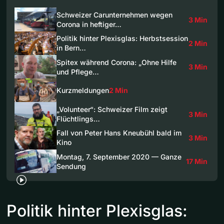
Schweizer Carunternehmen wegen
3 Min
Corona in heftiger…
Politik hinter Plexisglas: Herbstsession
2 Min
in Bern…
Spitex während Corona: „Ohne Hilfe
3 Min
und Pflege…
Kurzmeldungen
2 Min
„Volunteer“: Schweizer Film zeigt
3 Min
Flüchtlings…
Fall von Peter Hans Kneubühl bald im
3 Min
Kino
Montag, 7. September 2020 — Ganze
17 Min
Sendung
Politik hinter Plexisglas: