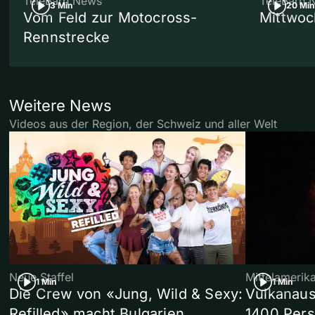
TeleBärn News
TeleBärn 
3 Min
20 Min
Vom Feld zur Motocross-
Mittwoc
Rennstrecke
Weitere News
Videos aus der Region, der Schweiz und aller Welt
Neue Staffel
Mittelamerik
1 Min
1 Min
Die Crew von «Jung, Wild & Sexy:
Vulkanaus
Refilled» macht Bulgarien
1400 Pers