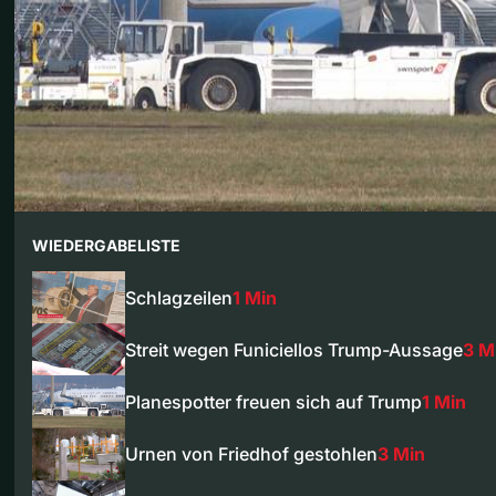
WIEDERGABELISTE
Schlagzeilen
1 Min
Streit wegen Funiciellos Trump-Aussage
3 M
Planespotter freuen sich auf Trump
1 Min
Urnen von Friedhof gestohlen
3 Min