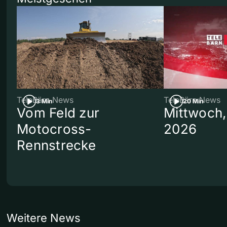
TeleBärn News
TeleBärn News
3 Min
20 Min
Vom Feld zur
Mittwoch,
Motocross-
2026
Rennstrecke
Weitere News