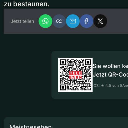
zu bestaunen.
Jetzt teilen
Sie wollen k
Jetzt QR-Co
iOS: ★ 4.5 von 5
And
Meistgesehen