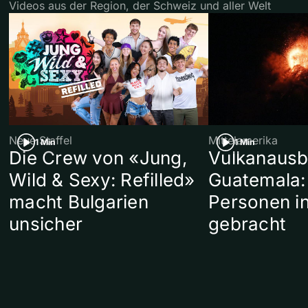
Videos aus der Region, der Schweiz und aller Welt
Neue Staffel
Mittelamerika
1 Min
1 Min
Die Crew von «Jung,
Vulkanausb
Wild & Sexy: Refilled»
Guatemala:
macht Bulgarien
Personen in
unsicher
gebracht