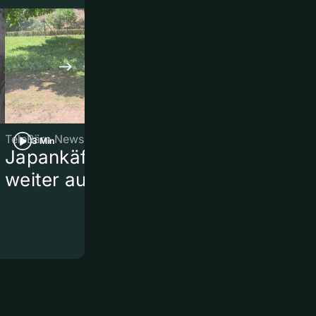
TeleBärn News
TeleBärn News
3 Min
3 Min
Japankäfer breitet sich
Traktorklau
weiter aus