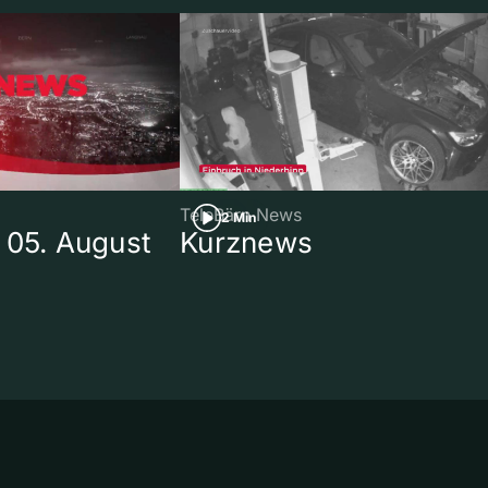
TeleBärn News
2 Min
 05. August
Kurznews