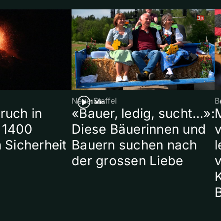
Neue Staffel
B
1 Min
ruch in
«Bauer, ledig, sucht…»:
 1400
Diese Bäuerinnen und
 Sicherheit
Bauern suchen nach
l
der grossen Liebe