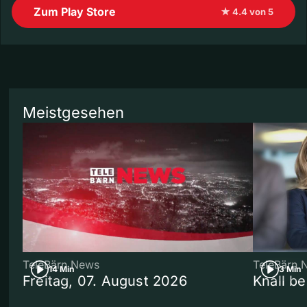
Zum Play Store
★ 4.4 von 5
Meistgesehen
TeleBärn News
TeleBärn 
14 Min
3 Min
Freitag, 07. August 2026
Knall b