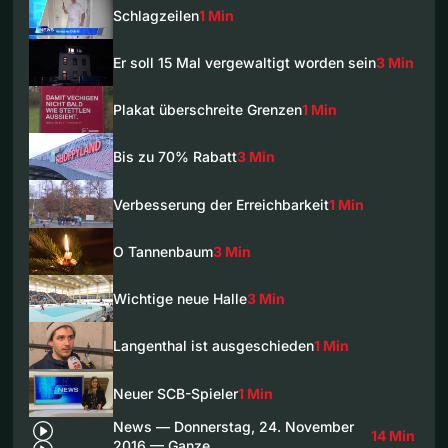
Schlagzeilen
1 Min
Er soll 15 Mal vergewaltigt worden sein
3 Min
Plakat überschreite Grenzen
1 Min
Bis zu 70% Rabatt
3 Min
Verbesserung der Erreichbarkeit
1 Min
O Tannenbaum
3 Min
Wichtige neue Halle
3 Min
Langenthal ist ausgeschieden
1 Min
Neuer SCB-Spieler
1 Min
News — Donnerstag, 24. November
14 Min
2016 — Ganze…