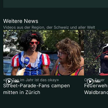
Weitere News
Videos aus der Region, der Schweiz und aller Welt
«Ein Tag im Jahr ist das okay»
Ohne Feuer
1 Min
1 Min
Street-Parade-Fans campen
Feuerwehr 
mitten in Zürich
Waldbrand