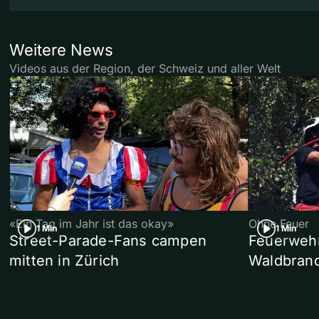
Weitere News
Videos aus der Region, der Schweiz und aller Welt
«Ein Tag im Jahr ist das okay»
Ohne Feuer
1 Min
1 Min
Street-Parade-Fans campen
Feuerwehr 
mitten in Zürich
Waldbrand