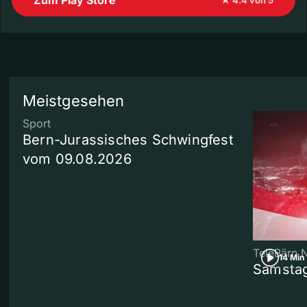
Meistgesehen
Sport
Bern-Jurassisches Schwingfest
vom 09.08.2026
TeleBärn 
14 Min
Samstag