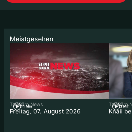
Meistgesehen
TeleBärn News
TeleBärn 
14 Min
3 Min
Freitag, 07. August 2026
Knall b