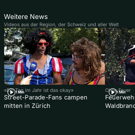
Weitere News
Videos aus der Region, der Schweiz und aller Welt
«Ein Tag im Jahr ist das okay»
Ohne Feuer
1 Min
1 Min
Street-Parade-Fans campen
Feuerwehr 
mitten in Zürich
Waldbrand