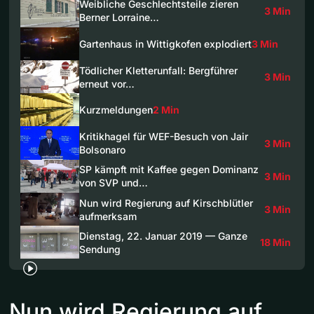
Weibliche Geschlechtsteile zieren
3 Min
Berner Lorraine…
Gartenhaus in Wittigkofen explodiert
3 Min
Tödlicher Kletterunfall: Bergführer
3 Min
erneut vor…
Kurzmeldungen
2 Min
Kritikhagel für WEF-Besuch von Jair
3 Min
Bolsonaro
SP kämpft mit Kaffee gegen Dominanz
3 Min
von SVP und…
Nun wird Regierung auf Kirschblütler
3 Min
aufmerksam
Dienstag, 22. Januar 2019 — Ganze
18 Min
Sendung
Nun wird Regierung auf