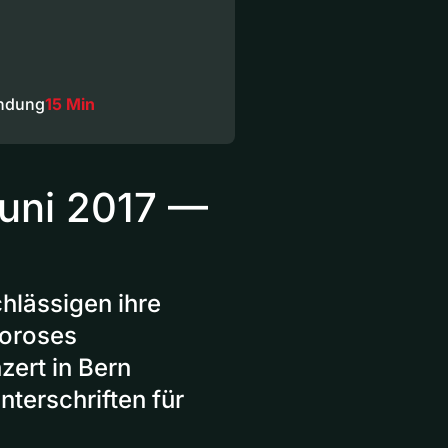
endung
15 Min
uni 2017 —
hlässigen ihre
goroses
zert in Bern
terschriften für