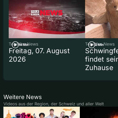
TeleBärn News
TeleBärn News
14 Min
2 Min
Freitag, 07. August
Schwingf
2026
findet se
Zuhause
Weitere News
Videos aus der Region, der Schweiz und aller Welt