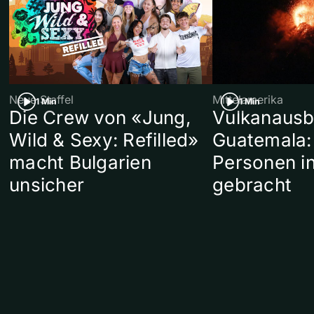
Neue Staffel
Mittelamerika
1 Min
1 Min
Die Crew von «Jung,
Vulkanausb
Wild & Sexy: Refilled»
Guatemala:
macht Bulgarien
Personen in
unsicher
gebracht