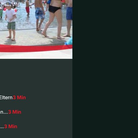
ltern
3 Min
tin…
3 Min
r…
3 Min