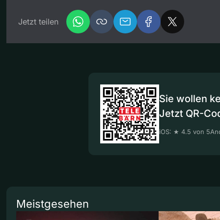
Jetzt teilen
Sie wollen k
Jetzt QR-Co
iOS: ★ 4.5 von 5
And
Meistgesehen