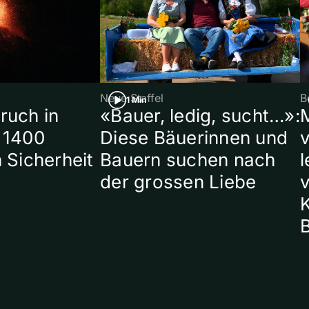
Neue Staffel
B
1 Min
ruch in
«Bauer, ledig, sucht…»:
 1400
Diese Bäuerinnen und
 Sicherheit
Bauern suchen nach
l
der grossen Liebe