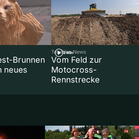
TeleBärn News
3 Min
est-Brunnen
Vom Feld zur
in neues
Motocross-
Rennstrecke