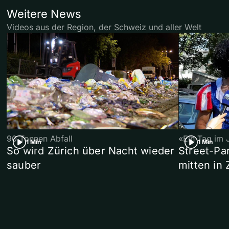
Weitere News
Videos aus der Region, der Schweiz und aller Welt
90 Tonnen Abfall
«Ein Tag im 
1 Min
1 Min
So wird Zürich über Nacht wieder
Street-P
sauber
mitten in 