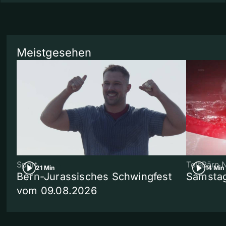
Meistgesehen
Sport
TeleBärn 
21 Min
14 Min
Bern-Jurassisches Schwingfest
Samstag
vom 09.08.2026