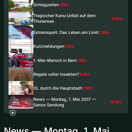
Schlagzeilen
1 Min
Tragischer Kanu-Unfall auf dem
4 Min
Thunersee
Extremsport: Das Leben am Limit
3 Min
Kurzmeldungen
1 Min
1.-Mai-Marsch in Bern
1 Min
Regale voller Insekten?
3 Min
OL durch die Hauptstadt
3 Min
News — Montag, 1. Mai 2017 —
14 Min
Ganze Sendung
News — Montag, 1. Mai