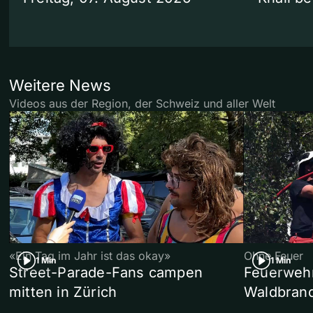
Weitere News
Videos aus der Region, der Schweiz und aller Welt
«Ein Tag im Jahr ist das okay»
Ohne Feuer
1 Min
1 Min
Street-Parade-Fans campen
Feuerwehr 
mitten in Zürich
Waldbrand