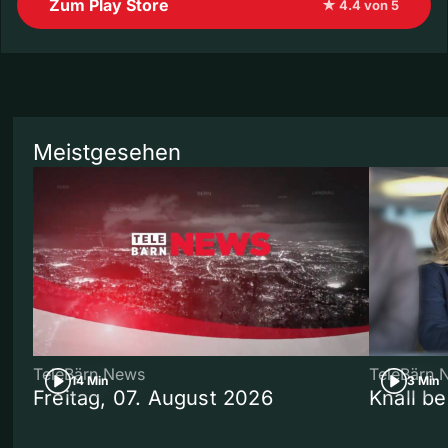
Zum Play Store
★ 4.4 von 5
Meistgesehen
TeleBärn News
TeleBärn 
14 Min
3 Min
Freitag, 07. August 2026
Knall b