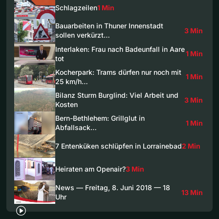
Schlagzeilen
1 Min
Bauarbeiten in Thuner Innenstadt
3 Min
sollen verkürzt…
Interlaken: Frau nach Badeunfall in Aare
1 Min
tot
Kocherpark: Trams dürfen nur noch mit
1 Min
25 km/h…
Bilanz Sturm Burglind: Viel Arbeit und
3 Min
Kosten
Bern-Bethlehem: Grillglut in
1 Min
Abfallsack…
7 Entenküken schlüpfen in Lorrainebad
2 Min
Heiraten am Openair?
3 Min
News — Freitag, 8. Juni 2018 — 18
13 Min
Uhr