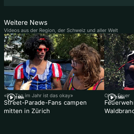
Weitere News
Videos aus der Region, der Schweiz und aller Welt
«Ein Tag im Jahr ist das okay»
Ohne Feuer
1 Min
1 Min
Street-Parade-Fans campen
Feuerwehr 
mitten in Zürich
Waldbrand