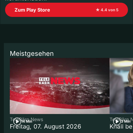
Zum Play Store
★ 4.4 von 5
Meistgesehen
TeleBärn News
TeleBärn 
14 Min
3 Min
Freitag, 07. August 2026
Knall b