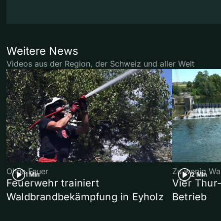
Weitere News
Videos aus der Region, der Schweiz und aller Welt
Ohne Feuer
Zu wenig Wa
1 Min
2 Min
Feuerwehr trainiert
Vier Thur
Waldbrandbekämpfung in Eyholz
Betrieb