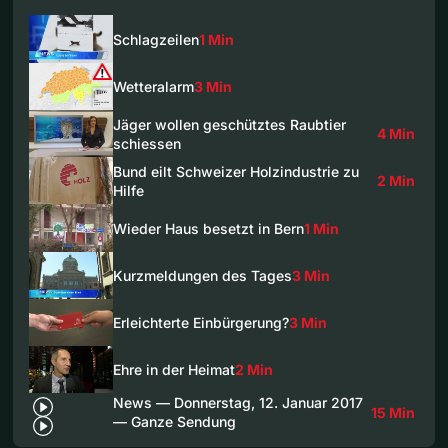
Schlagzeilen
1 Min
Wetteralarm
3 Min
Jäger wollen geschütztes Raubtier
4 Min
schiessen
Bund eilt Schweizer Holzindustrie zu
2 Min
Hilfe
Wieder Haus besetzt in Bern
1 Min
Kurzmeldungen des Tages
3 Min
Erleichterte Einbürgerung?
3 Min
Ehre in der Heimat
2 Min
News — Donnerstag, 12. Januar 2017
15 Min
— Ganze Sendung