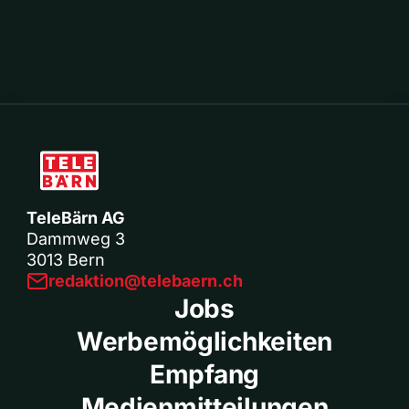
TeleBärn AG
Dammweg 3
3013 Bern
redaktion@telebaern.ch
Jobs
Werbemöglichkeiten
Empfang
Medienmitteilungen