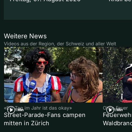
Weitere News
Videos aus der Region, der Schweiz und aller Welt
«Ein Tag im Jahr ist das okay»
Ohne Feuer
1 Min
1 Min
Street-Parade-Fans campen
Feuerwehr 
mitten in Zürich
Waldbrand