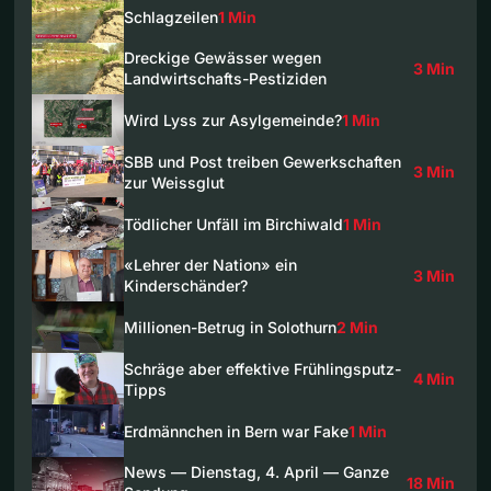
Schlagzeilen
1 Min
Dreckige Gewässer wegen
3 Min
Landwirtschafts-Pestiziden
Wird Lyss zur Asylgemeinde?
1 Min
SBB und Post treiben Gewerkschaften
3 Min
zur Weissglut
Tödlicher Unfäll im Birchiwald
1 Min
«Lehrer der Nation» ein
3 Min
Kinderschänder?
Millionen-Betrug in Solothurn
2 Min
Schräge aber effektive Frühlingsputz-
4 Min
Tipps
Erdmännchen in Bern war Fake
1 Min
News — Dienstag, 4. April — Ganze
18 Min