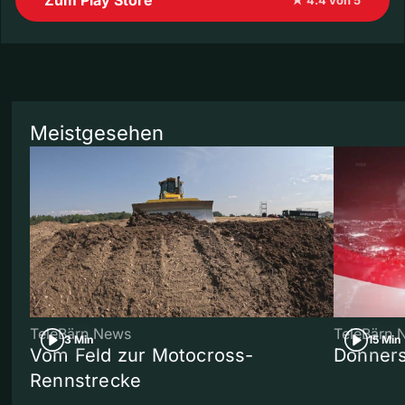
Meistgesehen
TeleBärn News
TeleBärn 
3 Min
15 Min
Vom Feld zur Motocross-
Donners
Rennstrecke