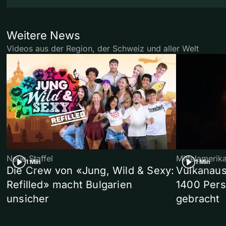
Weitere News
Videos aus der Region, der Schweiz und aller Welt
Neue Staffel
Mittelamerik
1 Min
1 Min
Die Crew von «Jung, Wild & Sexy:
Vulkanaus
Refilled» macht Bulgarien
1400 Pers
unsicher
gebracht