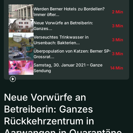
Werden Berner Hotels zu Bordellen?
2 Min
Immer öfter…
Neue Vorwürfe an Betreiberin:
3 Min
Ganzes…
Verseuchtes Trinkwasser in
3 Min
Ursenbach: Bakterien…
Überpopulation von Katzen: Berner SP-
3 Min
Grossrat…
Samstag, 30. Januar 2021 – Ganze
14 Min
Sendung
Neue Vorwürfe an
Betreiberin: Ganzes
Rückkehrzentrum in
Aarwangen in Quarantäne