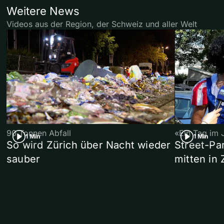
Weitere News
Videos aus der Region, der Schweiz und aller Welt
90 Tonnen Abfall
«Ein Tag im 
1 Min
1 Min
So wird Zürich über Nacht wieder
Street-P
sauber
mitten in 