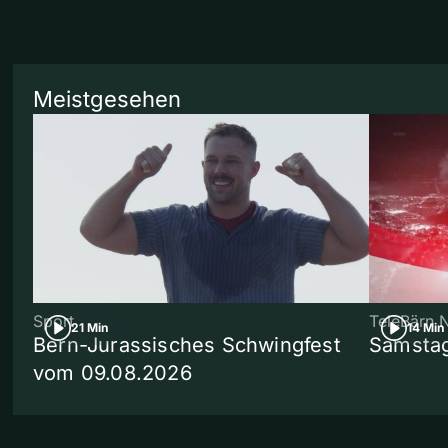
Meistgesehen
Sport
TeleBärn 
21 Min
14 Min
Bern-Jurassisches Schwingfest
Samstag
vom 09.08.2026