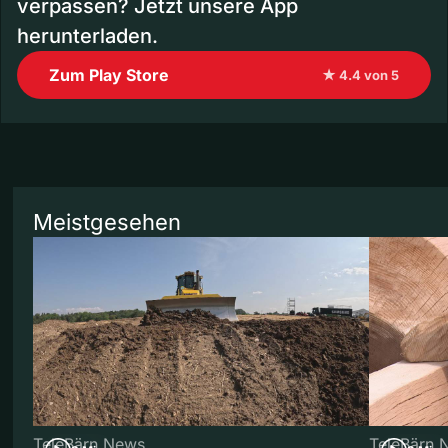
verpassen? Jetzt unsere App
herunterladen.
Zum Play Store
★ 4.4 von 5
Meistgesehen
TeleBärn News
TeleBärn 