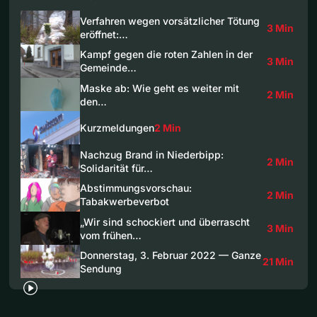
Verfahren wegen vorsätzlicher Tötung
3 Min
eröffnet:…
Kampf gegen die roten Zahlen in der
3 Min
Gemeinde…
Maske ab: Wie geht es weiter mit
2 Min
den…
Kurzmeldungen
2 Min
Nachzug Brand in Niederbipp:
2 Min
Solidarität für…
Abstimmungsvorschau:
2 Min
Tabakwerbeverbot
„Wir sind schockiert und überrascht
3 Min
vom frühen…
Donnerstag, 3. Februar 2022 — Ganze
21 Min
Sendung