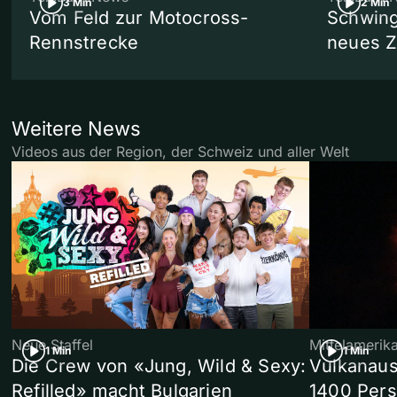
3 Min
2 Min
Vom Feld zur Motocross-
Schwing
Rennstrecke
neues 
Weitere News
Videos aus der Region, der Schweiz und aller Welt
Neue Staffel
Mittelamerik
1 Min
1 Min
Die Crew von «Jung, Wild & Sexy:
Vulkanaus
Refilled» macht Bulgarien
1400 Pers