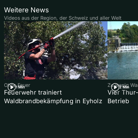
Weitere News
Videos aus der Region, der Schweiz und aller Welt
Ohne Feuer
Zu wenig Wa
1 Min
2 Min
Feuerwehr trainiert
Vier Thur
Waldbrandbekämpfung in Eyholz
Betrieb