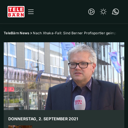
TeleBärn News
Nach Xhaka-Fall: Sind Berner Profisportler geimpft?
DONNERSTAG, 2. SEPTEMBER 2021