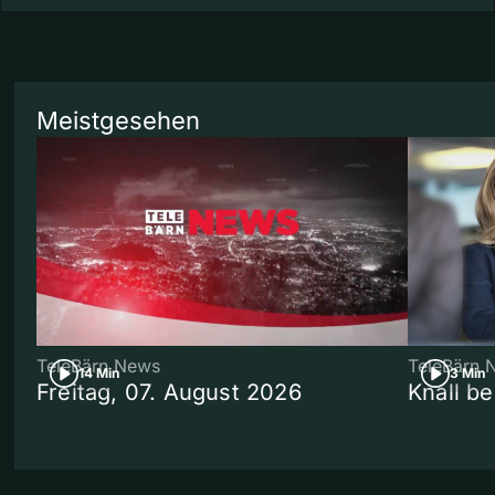
Meistgesehen
TeleBärn News
TeleBärn 
14 Min
3 Min
Freitag, 07. August 2026
Knall b