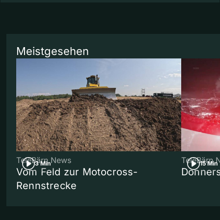
Meistgesehen
TeleBärn News
TeleBärn 
3 Min
15 Min
Vom Feld zur Motocross-
Donners
Rennstrecke