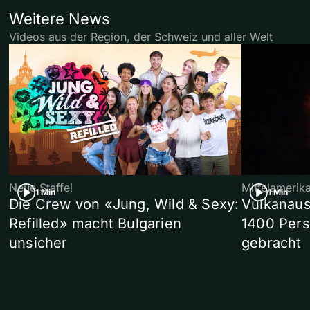
Weitere News
Videos aus der Region, der Schweiz und aller Welt
Neue Staffel
Mittelamerik
1 Min
1 Min
Die Crew von «Jung, Wild & Sexy:
Vulkanaus
Refilled» macht Bulgarien
1400 Pers
unsicher
gebracht