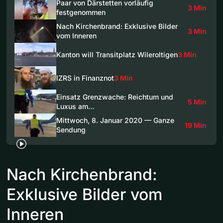
Paar von Därstetten vorläufig
3 Min
festgenommen
Nach Kirchenbrand: Exklusive Bilder
3 Min
vom Inneren
Kanton will Transitplatz Wileroltigen
3 Min
IZRS in Finanznot
3 Min
Einsatz Grenzwache: Reichtum und
5 Min
Luxus am…
Mittwoch, 8. Januar 2020 — Ganze
19 Min
Sendung
Nach Kirchenbrand:
Exklusive Bilder vom
Inneren