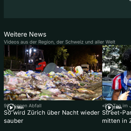
Weitere News
Videos aus der Region, der Schweiz und aller Welt
90 Tonnen Abfall
«Ein Tag im 
1 Min
1 Min
So wird Zürich über Nacht wieder
Street-P
sauber
mitten in 