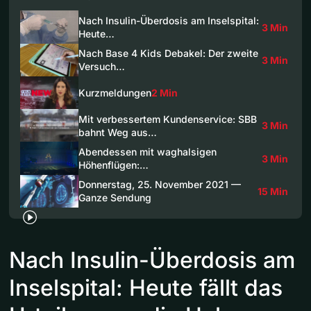
Nach Insulin-Überdosis am Inselspital:
3 Min
Heute…
Nach Base 4 Kids Debakel: Der zweite
3 Min
Versuch…
Kurzmeldungen
2 Min
Mit verbessertem Kundenservice: SBB
3 Min
bahnt Weg aus…
Abendessen mit waghalsigen
3 Min
Höhenflügen:…
Donnerstag, 25. November 2021 —
15 Min
Ganze Sendung
Nach Insulin-Überdosis am
Inselspital: Heute fällt das