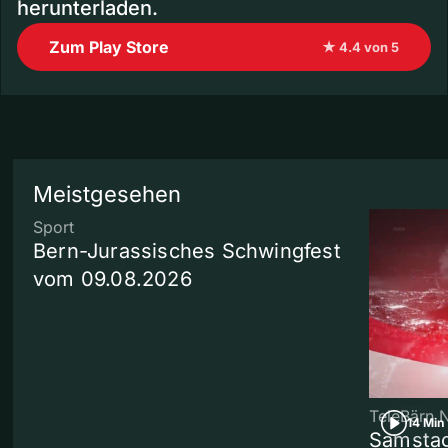
herunterladen.
Zum Play Store
★ 4.4 von 5
Meistgesehen
Sport
Bern-Jurassisches Schwingfest
vom 09.08.2026
TeleBärn 
14 Min
Samstag