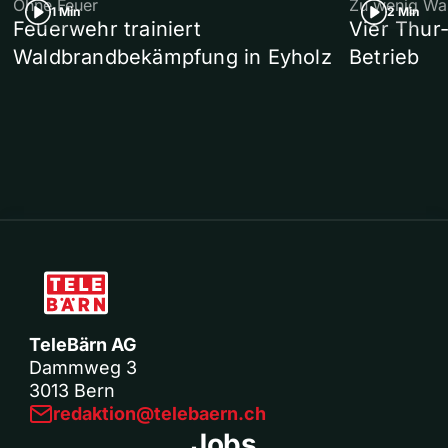
Ohne Feuer
Zu wenig Wa
1 Min
2 Min
Feuerwehr trainiert
Vier Thur
Waldbrandbekämpfung in Eyholz
Betrieb
TeleBärn AG
Dammweg 3
3013 Bern
redaktion@telebaern.ch
Jobs