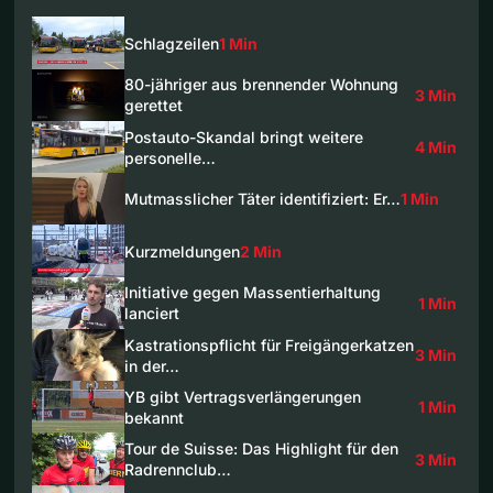
Schlagzeilen
1 Min
80-jähriger aus brennender Wohnung
3 Min
gerettet
Postauto-Skandal bringt weitere
4 Min
personelle…
Mutmasslicher Täter identifiziert: Er…
1 Min
Kurzmeldungen
2 Min
Initiative gegen Massentierhaltung
1 Min
lanciert
Kastrationspflicht für Freigängerkatzen
3 Min
in der…
YB gibt Vertragsverlängerungen
1 Min
bekannt
Tour de Suisse: Das Highlight für den
3 Min
Radrennclub…