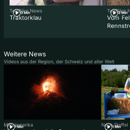
TeleBärn News
TeleBärn 
3 Min
3 Min
Traktorklau
Vom Fel
Rennstr
Weitere News
Videos aus der Region, der Schweiz und aller Welt
Mittelamerika
Neue Staffel
1 Min
1 Min