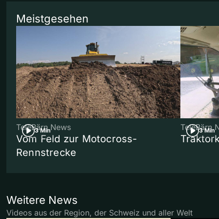
Meistgesehen
TeleBärn News
TeleBärn 
3 Min
3 Min
Vom Feld zur Motocross-
Traktor
Rennstrecke
Weitere News
Videos aus der Region, der Schweiz und aller Welt