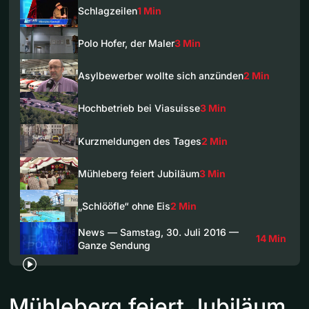
Schlagzeilen
1 Min
Polo Hofer, der Maler
3 Min
Asylbewerber wollte sich anzünden
2 Min
Hochbetrieb bei Viasuisse
3 Min
Kurzmeldungen des Tages
2 Min
Mühleberg feiert Jubiläum
3 Min
„Schlööfle“ ohne Eis
2 Min
News — Samstag, 30. Juli 2016 —
14 Min
Ganze Sendung
Mühleberg feiert Jubiläum