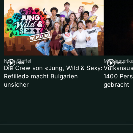
Neue Staffel
Mittelamerik
1 Min
1 Min
Die Crew von «Jung, Wild & Sexy:
Vulkanaus
Refilled» macht Bulgarien
1400 Pers
unsicher
gebracht