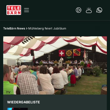
TeleBärn News
Mühleberg feiert Jubiläum
WIEDERGABELISTE