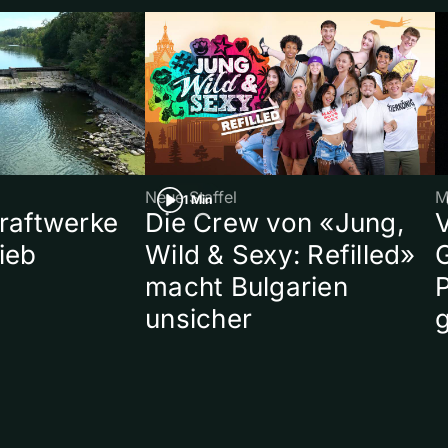
Neue Staffel
M
1 Min
raftwerke
Die Crew von «Jung,
ieb
Wild & Sexy: Refilled»
macht Bulgarien
P
unsicher