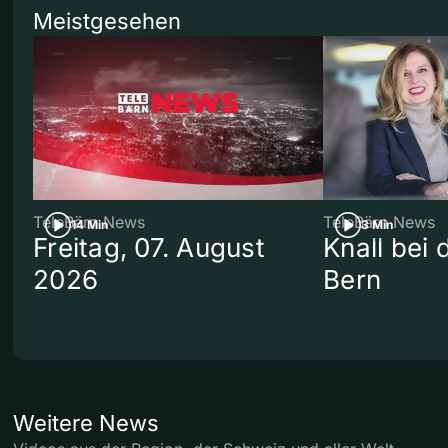
Meistgesehen
TeleBärn News
TeleBärn News
14 Min
3 Min
Freitag, 07. August
Knall bei
2026
Bern
Weitere News