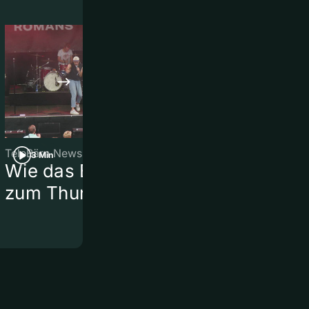
TeleBärn News
TeleBärn News
3 Min
3 Min
Wie das Brügglifest
Vom Feld zu
zum Thunfest wurde
Motocross-
Rennstreck