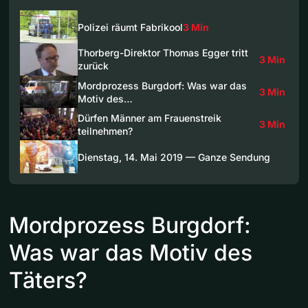
Polizei räumt Fabrikool
3 Min
Thorberg-Direktor Thomas Egger tritt
3 Min
zurück
Mordprozess Burgdorf: Was war das
3 Min
Motiv des…
Dürfen Männer am Frauenstreik
3 Min
teilnehmen?
Dienstag, 14. Mai 2019 — Ganze Sendung
Mordprozess Burgdorf:
Was war das Motiv des
Täters?