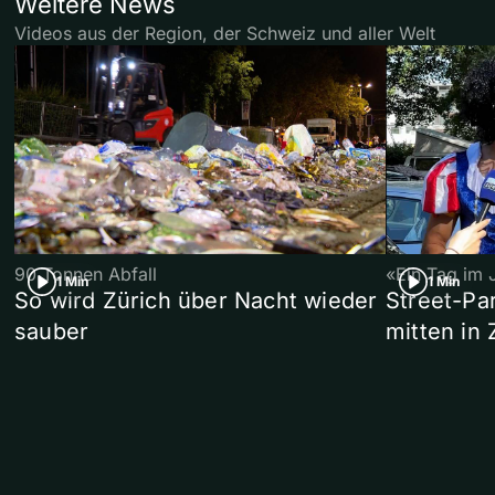
Weitere News
Videos aus der Region, der Schweiz und aller Welt
90 Tonnen Abfall
«Ein Tag im 
1 Min
1 Min
So wird Zürich über Nacht wieder
Street-P
sauber
mitten in 