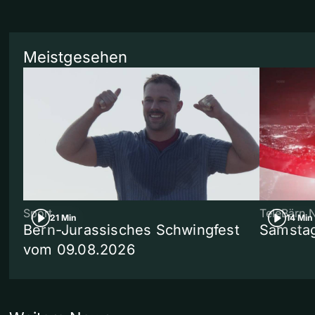
Meistgesehen
Sport
TeleBärn 
21 Min
14 Min
Bern-Jurassisches Schwingfest
Samstag
vom 09.08.2026