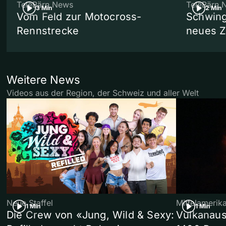
TeleBärn News
TeleBärn 
3 Min
2 Min
Vom Feld zur Motocross-
Schwing
Rennstrecke
neues 
Weitere News
Videos aus der Region, der Schweiz und aller Welt
Neue Staffel
Mittelamerik
1 Min
1 Min
Die Crew von «Jung, Wild & Sexy:
Vulkanaus