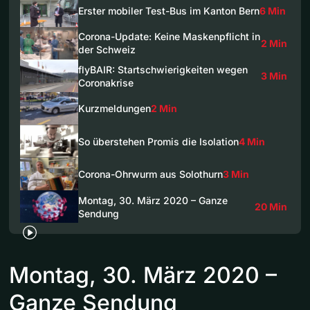
Erster mobiler Test-Bus im Kanton Bern
6 Min
Corona-Update: Keine Maskenpflicht in
2 Min
der Schweiz
flyBAIR: Startschwierigkeiten wegen
3 Min
Coronakrise
Kurzmeldungen
2 Min
So überstehen Promis die Isolation
4 Min
Corona-Ohrwurm aus Solothurn
3 Min
Montag, 30. März 2020 – Ganze
20 Min
Sendung
Montag, 30. März 2020 –
Ganze Sendung