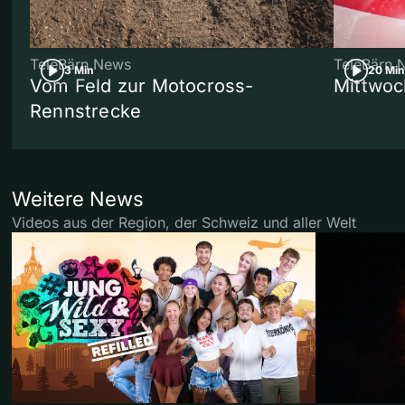
TeleBärn News
TeleBärn 
3 Min
20 Min
Vom Feld zur Motocross-
Mittwoc
Rennstrecke
Weitere News
Videos aus der Region, der Schweiz und aller Welt