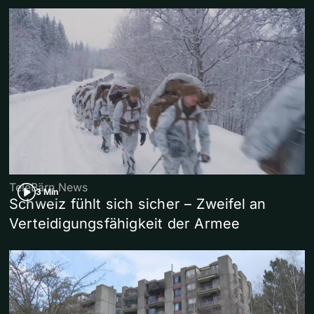
TeleBärn News
3 Min
Schweiz fühlt sich sicher – Zweifel an
Verteidigungsfähigkeit der Armee