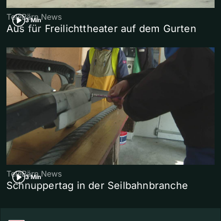
TeleBärn News
3 Min
Aus für Freilichttheater auf dem Gurten
TeleBärn News
3 Min
Schnuppertag in der Seilbahnbranche