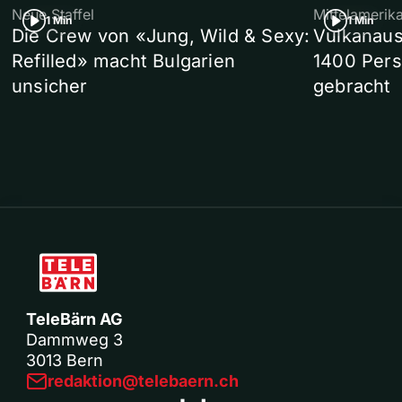
Neue Staffel
Mittelamerik
1 Min
1 Min
Die Crew von «Jung, Wild & Sexy:
Vulkanaus
Refilled» macht Bulgarien
1400 Pers
unsicher
gebracht
TeleBärn AG
Dammweg 3
3013 Bern
redaktion@telebaern.ch