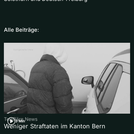
Alle Beiträge:
TeleBärn News
3 Min
Weniger Straftaten im Kanton Bern