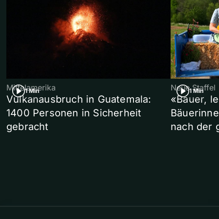
Mittelamerika
Neue Staffel
1 Min
1 Min
Vulkanausbruch in Guatemala:
«Bauer, l
1400 Personen in Sicherheit
Bäuerinne
gebracht
nach der 