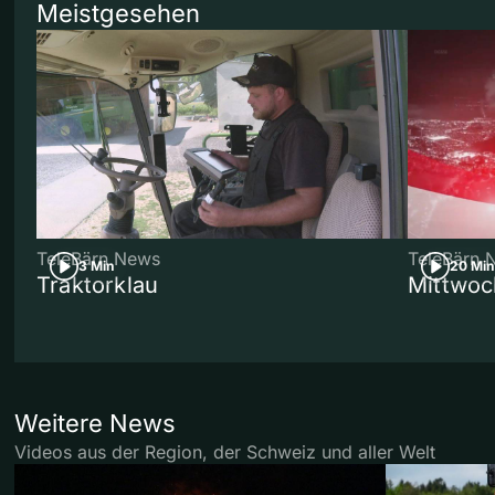
Meistgesehen
TeleBärn News
TeleBärn 
3 Min
20 Min
Traktorklau
Mittwoc
Weitere News
Videos aus der Region, der Schweiz und aller Welt