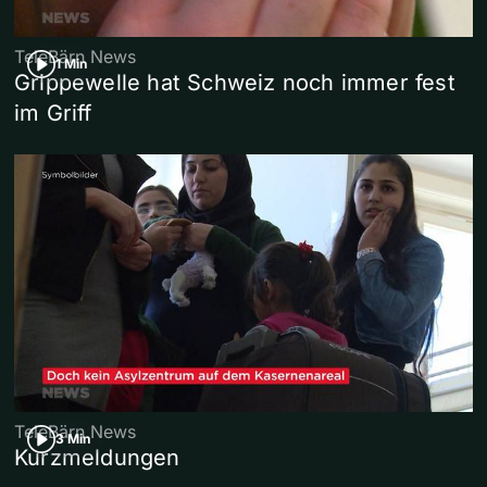
TeleBärn News
1 Min
Grippewelle hat Schweiz noch immer fest
im Griff
TeleBärn News
3 Min
Kurzmeldungen